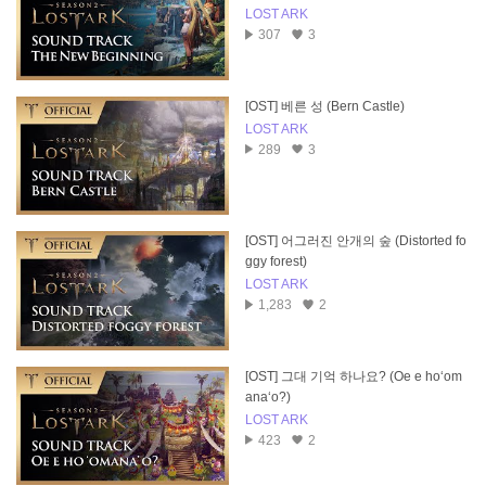
LOST ARK
307
3
[OST] 베른 성 (Bern Castle)
LOST ARK
289
3
[OST] 어그러진 안개의 숲 (Distorted fo
ggy forest)
LOST ARK
1,283
2
[OST] 그대 기억 하나요? (Oe e hoʻom
anaʻo?)
LOST ARK
423
2