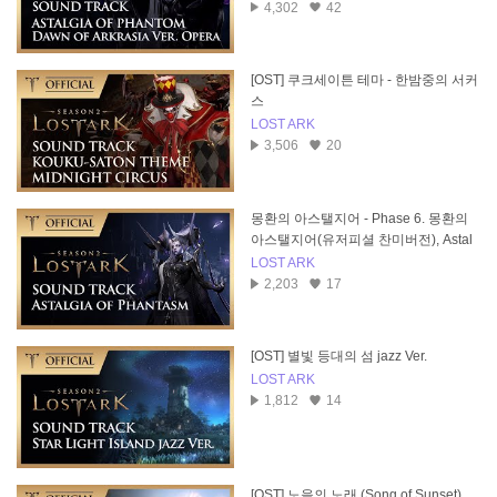
4,302
42
[OST] 쿠크세이튼 테마 - 한밤중의 서커
스
LOST ARK
3,506
20
몽환의 아스탤지어 - Phase 6. 몽환의
아스탤지어(유저피셜 찬미버전), Astal
gia of Phantasm
LOST ARK
2,203
17
[OST] 별빛 등대의 섬 jazz Ver.
LOST ARK
1,812
14
[OST] 노을의 노래 (Song of Sunset)