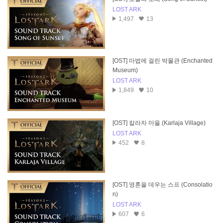
LOST ARK
1,497
13
[OST] 마법에 걸린 박물관 (Enchanted
Museum)
LOST ARK
1,849
10
[OST] 칼라자 마을 (Karlaja Village)
LOST ARK
452
8
[OST] 영혼을 데우는 스프 (Consolatio
n)
LOST ARK
607
6