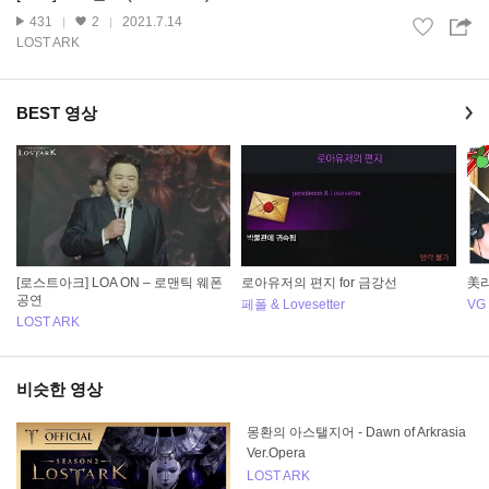
431
2
2021.7.14
LOST ARK
BEST 영상
[로스트아크] LOA ON – 로맨틱 웨폰
로아유저의 편지 for 금강선
美리
공연
페폴 & Lovesetter
VG
LOST ARK
비슷한 영상
몽환의 아스탤지어 - Dawn of Arkrasia
Ver.Opera
LOST ARK