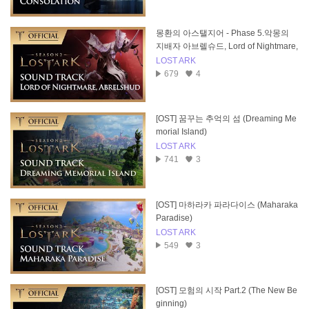
몽환의 아스탤지어 - Phase 5.악몽의
지배자 아브렐슈드, Lord of Nightmare,
Abrelshud
LOST ARK
679
4
[OST] 꿈꾸는 추억의 섬 (Dreaming Me
morial Island)
LOST ARK
741
3
[OST] 마하라카 파라다이스 (Maharaka
Paradise)
LOST ARK
549
3
[OST] 모험의 시작 Part.2 (The New Be
ginning)