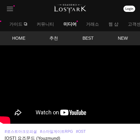
상
대
가이드
커뮤니티
미디어
거래소
웹 샵
고객
단
메
메
서
HOME
추천
BEST
NEW
뉴
영
뉴
브
상
보
메
기
뉴
#로스트아크오피셜
#스마일게이트RPG
#OST
[OST] 요즈문드 (Youzmund)