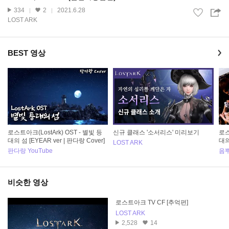
334
2
2021.6.28
LOST ARK
BEST 영상
로스트아크(LostArk) OST - 별빛 등
신규 클래스 '소서리스' 미리보기
로스
대의 섬 [EYEAR ver | 판다랑 Cover]
대의
LOST ARK
판다랑 YouTube
음
비슷한 영상
로스트아크 TV CF [추억편]
LOST ARK
2,528
14