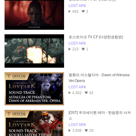
LOST ARK
492
2
로스트아크 TV CF [다양한경험편]
LOST ARK
223
1
몽환의 아스탤지어 - Dawn of Arkrasia
Ver.Opera
LOST ARK
4,302
42
[OST] 쿠크세이튼 테마 - 한밤중의 서커
스
LOST ARK
3,506
20