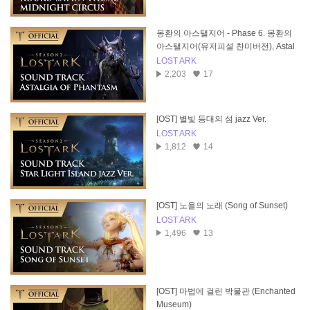
몽환의 아스탤지어 - Phase 6. 몽환의
아스탤지어(유저피셜 찬미버전), Astal
gia of Phantasm
LOST ARK
2,203
17
[OST] 별빛 등대의 섬 jazz Ver.
LOST ARK
1,812
14
[OST] 노을의 노래 (Song of Sunset)
LOST ARK
1,496
13
[OST] 마법에 걸린 박물관 (Enchanted
Museum)