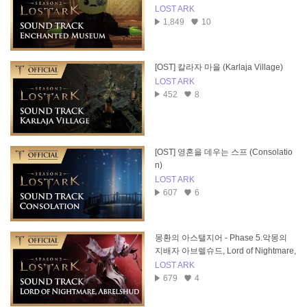
LOST ARK
1,849
10
[OST] 칼라자 마을 (Karlaja Village)
LOST ARK
452
8
[OST] 영혼을 데우는 스프 (Consolatio
n)
LOST ARK
607
6
몽환의 아스탤지어 - Phase 5.악몽의
지배자 아브렐슈드, Lord of Nightmare,
Abrelshud
LOST ARK
679
4