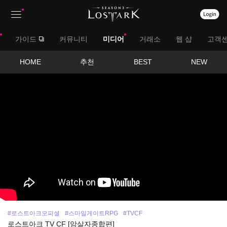
상
대
가이드
커뮤니티
미디어
거래소
웹 샵
고객
단
메
메
서
HOME
추천
BEST
NEW
뉴
영
뉴
브
상
보
메
기
뉴
#로스트아크오피셜
#스마일게이트RPG
#TVCF
로스트아크 TV CF [암살자종합편]