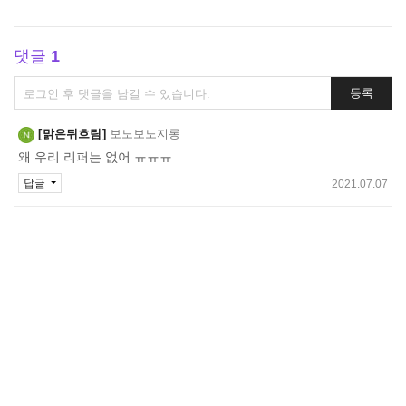
댓글
1
댓
등록
글
쓰
맑은뒤흐림
보노보노지롱
기
왜 우리 리퍼는 없어 ㅠㅠㅠ
답글
2021.07.07