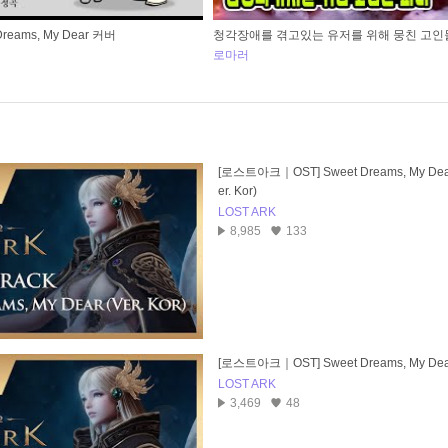
reams, My Dear 커버
청각장애를 겪고있는 유저를 위해 뭉친 고인
로마러
[로스트아크｜OST] Sweet Dreams, My Dear
er. Kor)
LOST ARK
8,985
133
[로스트아크｜OST] Sweet Dreams, My Dea
LOST ARK
3,469
48