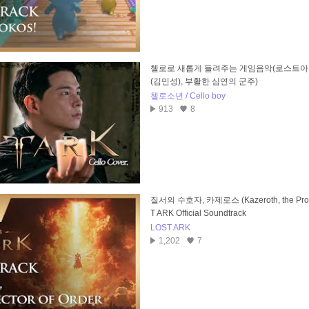
첼로로 새롭게 들려주는 게임음악(로스트아크
(김민성), 부활한 심연의 군주)
첼로소년 / Cello boy
913
8
질서의 수호자, 카제로스 (Kazeroth, the Protect
T ARK Official Soundtrack
LOST ARK
1,202
7