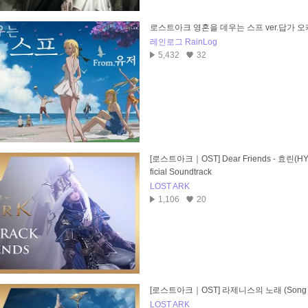
로스트아크 영혼을 데우는 스프 ver.답가 
레인로그 RainLog
5,432
32
[로스트아크｜OST] Dear Friends - 효린(HYO
ficial Soundtrack
LOST ARK
1,106
20
[로스트아크｜OST] 라제니스의 노래 (Song of
LOST ARK