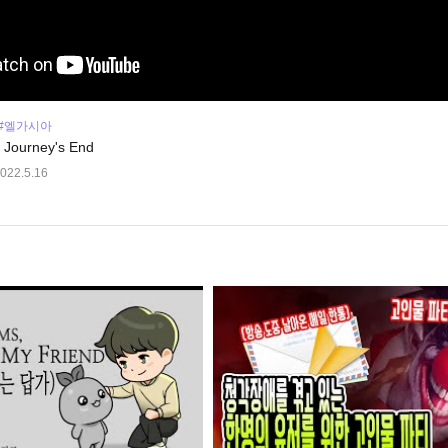
#엘가시아
urney's End
022.5.16