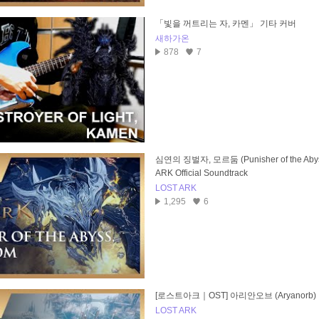
「빛을 꺼트리는 자, 카멘」 기타 커버
새하가온
878
7
심연의 징벌자, 모르둠 (Punisher of the Abys
ARK Official Soundtrack
LOST ARK
1,295
6
[로스트아크｜OST] 아리안오브 (Aryanorb)
LOST ARK