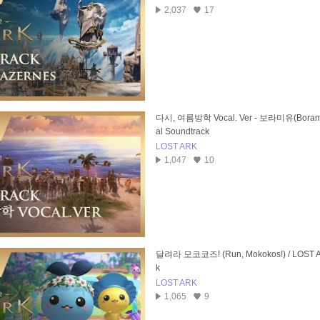
2,037
17
다시, 여름방학 Vocal. Ver - 보라미유(Boramiyu
al Soundtrack
LOST ARK
1,047
10
달려라 모코코즈! (Run, Mokokos!) / LOST ARK
k
LOST ARK
1,065
9