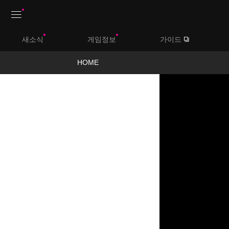
상
새소식
게임정보
가이드
단
메
HOME
뉴
영
상
보
기