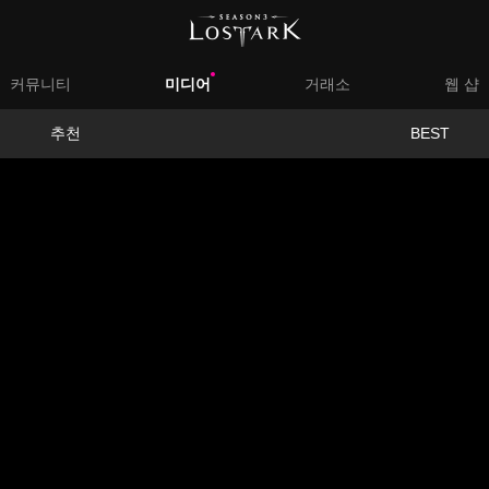
대
커뮤니티
미디어
거래소
웹 샵
메
서
추천
BEST
뉴
브
메
뉴