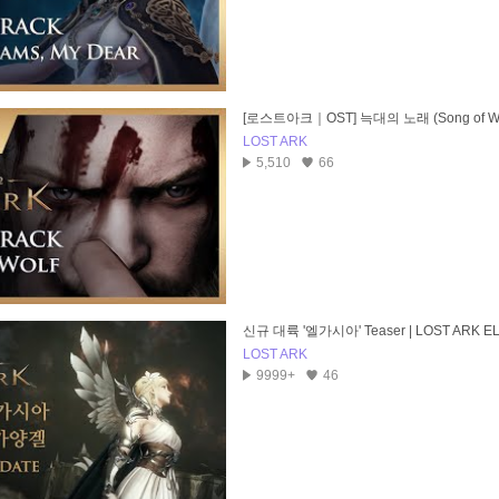
[로스트아크｜OST] 늑대의 노래 (Song of Wo
LOST ARK
5,510
66
신규 대륙 '엘가시아' Teaser | LOST ARK E
LOST ARK
9999+
46