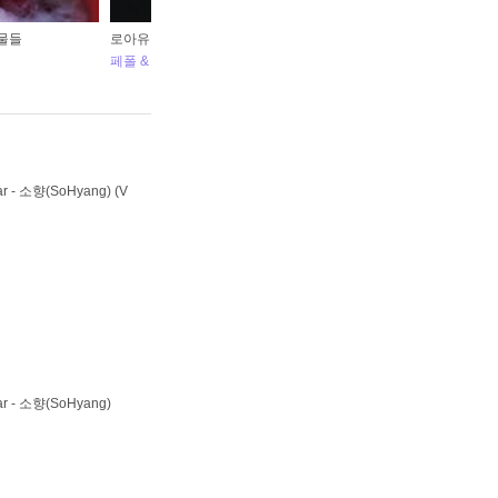
물들
로아유저의 편지 for 금강선
네
(N
페폴 & Lovesetter
V
 - 소향(SoHyang) (V
r - 소향(SoHyang)