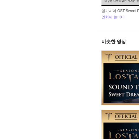
엘가시아 OST Sweet D
인희네 놀이터
비슷한 영상