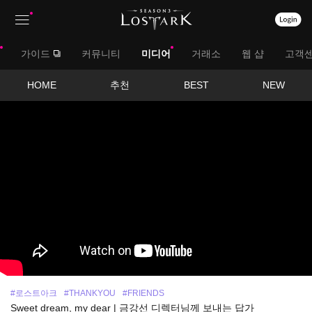
상
대
가이드
커뮤니티
미디어
거래소
웹 샵
고객
단
메
메
서
HOME
추천
BEST
NEW
뉴
영
뉴
브
상
보
메
기
뉴
#로스트아크
#THANKYOU
#FRIENDS
Sweet dream, my dear | 금강선 디렉터님께 보내는 답가