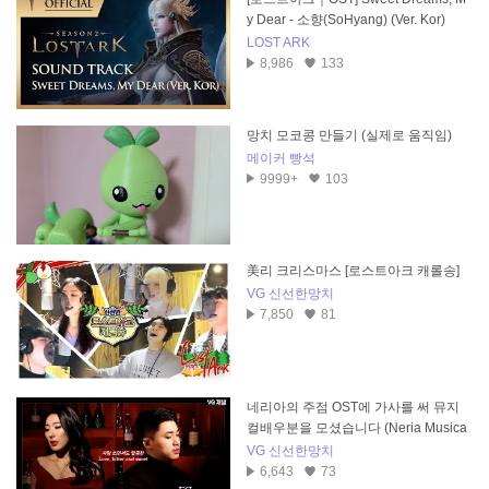
y Dear - 소향(SoHyang) (Ver. Kor)
LOST ARK
8,986
133
망치 모코콩 만들기 (실제로 움직임)
메이커 빵석
9999+
103
美리 크리스마스 [로스트아크 캐롤송]
VG 신선한망치
7,850
81
네리아의 주점 OST에 가사를 써 뮤지
컬배우분을 모셨습니다 (Neria Musica
l)
VG 신선한망치
6,643
73