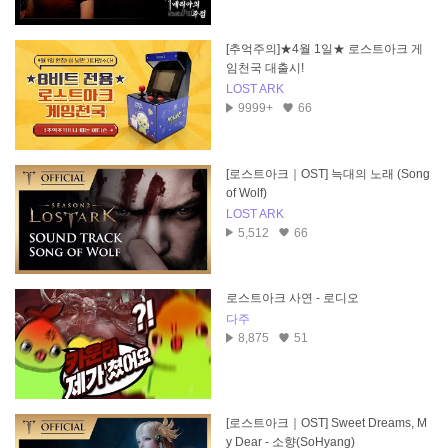
[추억주의]★4월 1일★ 로스트아크 게
임천국 대출시!
LOST ARK
9999+
66
[로스트아크｜OST] 늑대의 노래 (Song
of Wolf)
LOST ARK
5,512
66
로스트아크 사연 - 로디오
다주
8,875
51
[로스트아크｜OST] Sweet Dreams, M
y Dear - 소향(SoHyang)