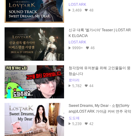
LOST ARK
3,469
48
신규 대륙 '엘가시아' Teaser | LOST AR
K ELGACIA
LOST ARK
9999+
46
청각장애 유저분을 위해 고인물들이 뭉
쳤습니다
로마러
5,782
44
Sweet Dreams, My Dear - 소향(SoHy
ang)/LOST ARK 가야금 커버 연주 국악
버전 Cover by, 도도애
도도애
5,239
42