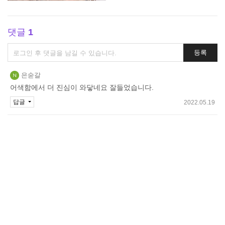
댓글
1
댓
등록
글
쓰
은숟갈
기
어색함에서 더 진심이 와닿네요 잘들었습니다.
답글
2022.05.19