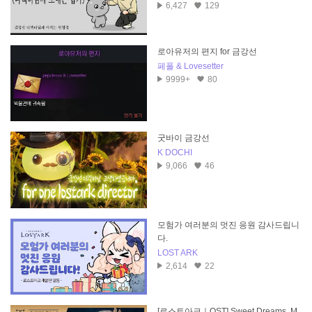
6,427
129
로아유저의 편지 for 금강선
페폴 & Lovesetter
9999+
80
굿바이 금강선
K DOCHI
9,066
46
모험가 여러분의 멋진 응원 감사드립니
다.
LOST ARK
2,614
22
[로스트아크｜OST] Sweet Dreams, M