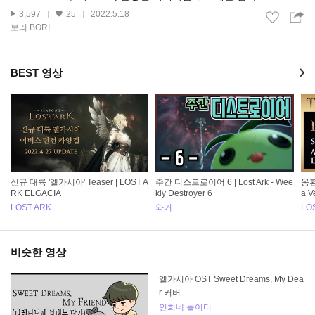
3,597
25
2022.5.18
보리 BORI
BEST 영상
신규 대륙 '엘가시아' Teaser | LOST A
주간 디스트로이어 6 | Lost Ark - Wee
몽환
RK ELGACIA
kly Destroyer 6
a V
LOST ARK
와커
LO
비슷한 영상
엘가시아 OST Sweet Dreams, My Dea
r 커버
인희네 놀이터