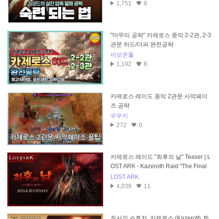
1,751
8
"마무리 공략" 카제로스 종막 2-2관, 2-3
관문 하드/더퍼 완전공략
바보온돌
1,192
8
카제로스 레이드 종막 2관문 사막페이
즈 공략
우우지
272
0
카제로스 레이드 "최후의 날" Teaser | L
OST ARK - Kazeroth Raid "The Final
Day"
LOST ARK
4,039
11
질서의 수호자, 카제로스 (Kazeroth, th