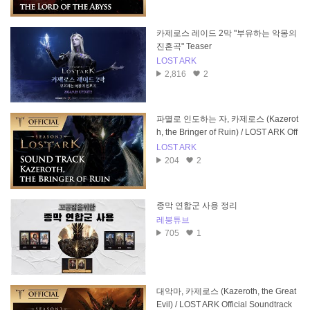
카제로스 레이드 2막 "부유하는 악몽의
진혼곡" Teaser
LOST ARK
2,816
2
파멸로 인도하는 자, 카제로스 (Kazerot
h, the Bringer of Ruin) / LOST ARK Off
icial Soundtrack
LOST ARK
204
2
종막 연합군 사용 정리
레붕튜브
705
1
대악마, 카제로스 (Kazeroth, the Great
Evil) / LOST ARK Official Soundtrack