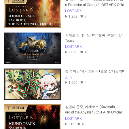
e Protector of Order) / LOST ARK Offic
ial Soundtrack
LOST ARK
1,202
7
카제로스 레이드 3막 "칠흑, 폭풍의 밤"
Teaser
LOST ARK
2,820
4
종막 하드/더퍼스트 2-1관문 상세공략!!
소티
1,995
4
심연의 군주, 카제로스 (Kazeroth, the L
ord of the Abyss) / LOST ARK Official
Soundtrack
LOST ARK
216
4