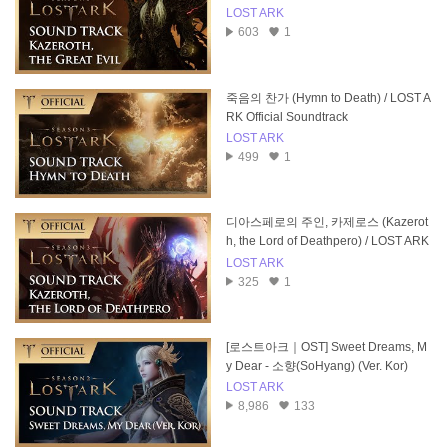
LOST ARK
603
1
죽음의 찬가 (Hymn to Death) / LOST A
RK Official Soundtrack
LOST ARK
499
1
디아스페로의 주인, 카제로스 (Kazerot
h, the Lord of Deathpero) / LOST ARK
Official Soundtrack
LOST ARK
325
1
[로스트아크｜OST] Sweet Dreams, M
y Dear - 소향(SoHyang) (Ver. Kor)
LOST ARK
8,986
133