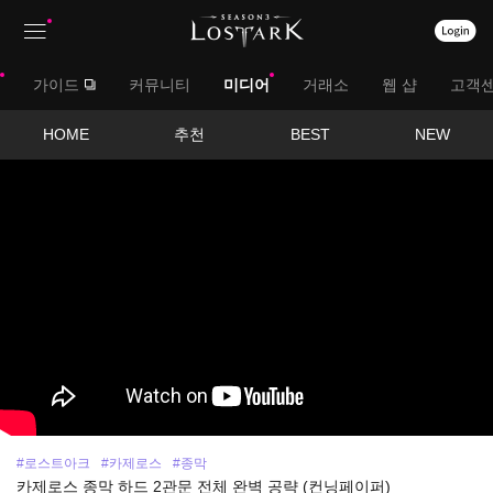
상
대
가이드
커뮤니티
미디어
거래소
웹 샵
고객
단
메
메
서
HOME
추천
BEST
NEW
뉴
영
뉴
브
상
보
메
기
뉴
#로스트아크
#카제로스
#종막
카제로스 종막 하드 2관문 전체 완벽 공략 (컨닝페이퍼)