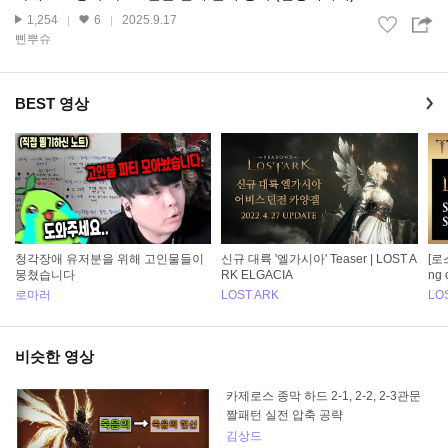
1,254
6
2025.9.17
삔뿌슈
BEST 영상
청각장애 유저분을 위해 고인물들이
신규 대륙 '엘가시아' Teaser | LOST A
[로
뭉쳤습니다
RK ELGACIA
ng 
로마러
LOST ARK
LO
비슷한 영상
카제로스 종막 하드 2-1, 2-2, 2-3관문
짤패턴 실전 압축 공략
김상드