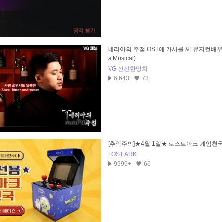
네리아의 주점 OST에 가사를 써 뮤지컬배우분
a Musical)
VG 신선한망치
6,643
73
[추억주의]★4월 1일★ 로스트아크 게임천국
LOST ARK
9999+
66