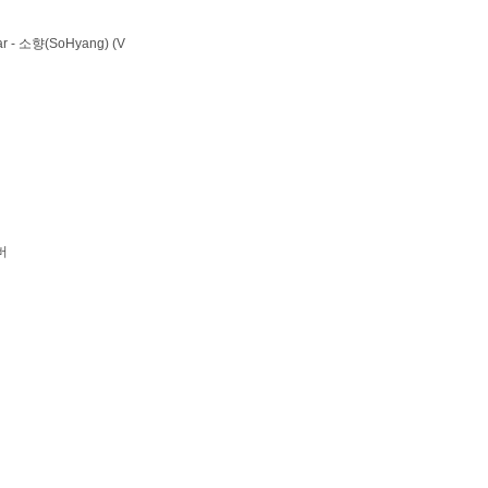
 - 소향(SoHyang) (V
버