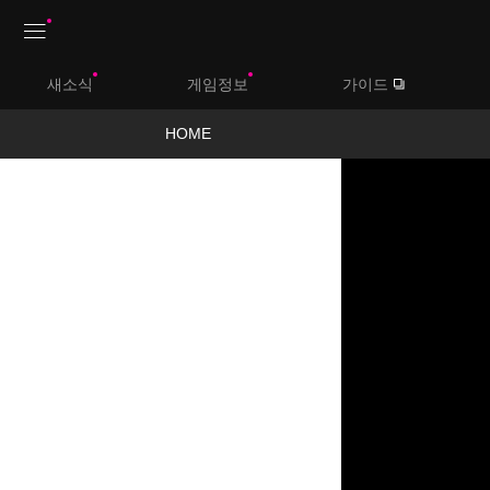
상
새소식
게임정보
가이드
단
메
HOME
뉴
영
상
보
기