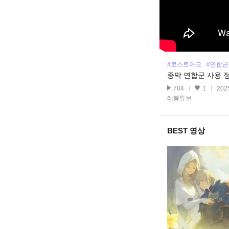
#로스트아크
#연합군
종막 연합군 사용 
704
1
202
레붕튜브
BEST 영상