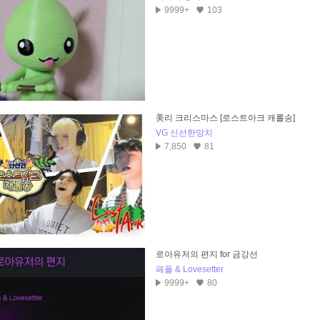
9999+
103
美리 크리스마스 [로스트아크 캐롤송]
VG 신선한망치
7,850
81
로아유저의 편지 for 금강선
페폴 & Lovesetter
9999+
80