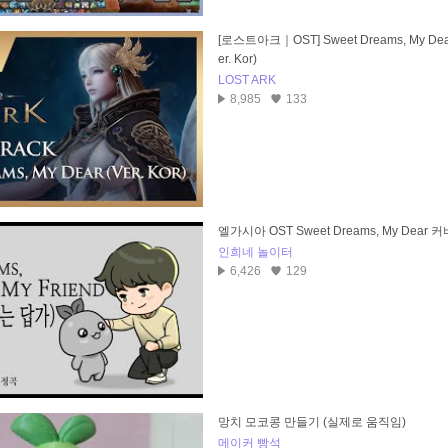
[로스트아크｜OST] Sweet Dreams, My Dear
er. Kor)
LOST ARK
8,985
133
엘가시아 OST Sweet Dreams, My Dear 커
인희네 놀이터
6,426
129
망치 모코콩 만들기 (실제로 움직임)
메이커 빵석