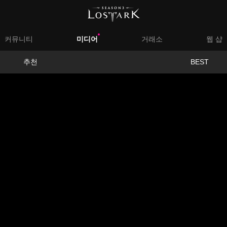
대
커뮤니티
미디어
거래소
웹 샵
메
서
추천
BEST
뉴
브
메
뉴