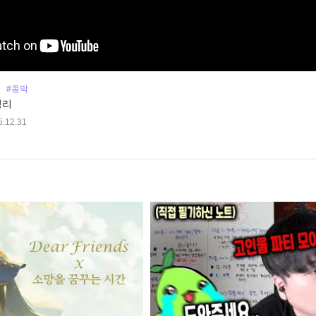
#종막
정리
5.12.31