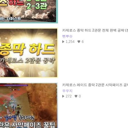
카제로스 종막 하드 2관문 전체 완벽 공략 
삔뿌슈
1,254
6
카제로스 레이드 종막 2관문 사막페이즈 공
우우지
272
0