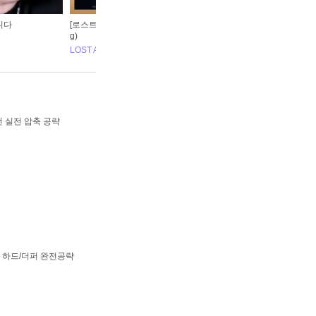
니다
[로스트아크｜OST] Sweet Dreams, My Dear - 소향(SoHyan
[
g)
LO
LOST ARK
패턴 실전 압축 공략
관문 하드/더퍼 완전공략