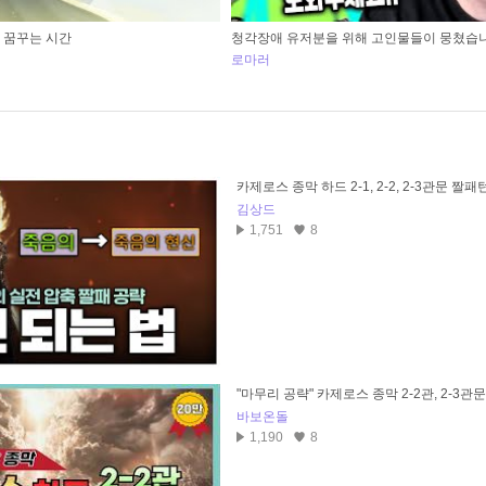
망을 꿈꾸는 시간
청각장애 유저분을 위해 고인물들이 뭉쳤습
로마러
카제로스 종막 하드 2-1, 2-2, 2-3관문 짤
김상드
1,751
8
"마무리 공략" 카제로스 종막 2-2관, 2-3
바보온돌
1,190
8