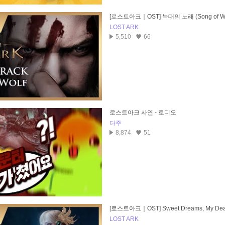
[로스트아크｜OST] 늑대의 노래 (Song of Wo
LOST ARK
5,510
66
로스트아크 사연 - 로디오
다주
8,874
51
[로스트아크｜OST] Sweet Dreams, My Dea
LOST ARK