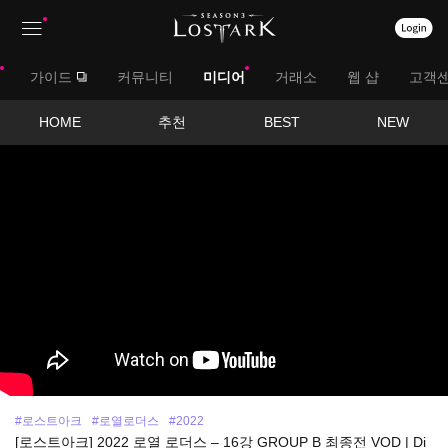
상
대
가이드
커뮤니티
미디어
거래소
웹 샵
고객
단
메
메
서
HOME
추천
BEST
NEW
뉴
영
뉴
브
상
보
메
기
뉴
#로스트아크
#로열로더스
#2022
[로스트아크] 2022 로열 로더스 – 16강 GROUP B 최종전 VOD | Di