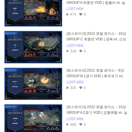
GROUP A 최종전 VOD | 럼블러 vs. 실
버퐁테온
LOST ARK
474
0
[로스트아크] 2022 로열 로더스 – 16강
GROUP C 최종전 VOD | 공복 vs. 신보
넬라퍼샷
LOST ARK
339
0
[로스트아크] 2022 로열 로더스 – 8강
GROUP B 1경기 VOD | 휘두르기 vs.
에이징커브
LOST ARK
335
0
[로스트아크] 2022 로열 로더스 – 16강
GROUP A 2경기 VOD | 강철멘탈 vs. 실
버퐁테온
LOST ARK
306
0