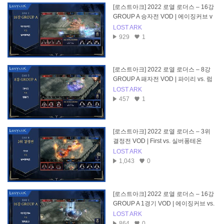
[로스트아크] 2022 로열 로더스 – 16강
GROUP A 승자전 VOD | 에이징커브 v
s. 실버퐁테온
LOST ARK
929
1
[로스트아크] 2022 로열 로더스 – 8강
GROUP A 패자전 VOD | 파이리 vs. 럼
블러
LOST ARK
457
1
[로스트아크] 2022 로열 로더스 – 3위
결정전 VOD | First vs. 실버퐁테온
LOST ARK
1,043
0
[로스트아크] 2022 로열 로더스 – 16강
GROUP A 1경기 VOD | 에이징커브 vs.
퍼펙트샷
LOST ARK
864
0