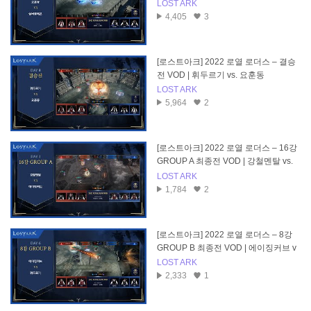
온
LOST ARK
4,405
3
[로스트아크] 2022 로열 로더스 – 결승
전 VOD | 휘두르기 vs. 요훈동
LOST ARK
5,964
2
[로스트아크] 2022 로열 로더스 – 16강
GROUP A 최종전 VOD | 강철멘탈 vs.
에이징커브
LOST ARK
1,784
2
[로스트아크] 2022 로열 로더스 – 8강
GROUP B 최종전 VOD | 에이징커브 v
s. 휘두르기
LOST ARK
2,333
1