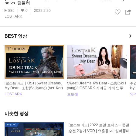
no vs. 럼블러
835
0
2022.2.20
LOST ARK
BEST 영상
[로스트아크｜OST] Sweet Dreams,
Sweet Dreams, My Dear - 소향(SoH
주간
My Dear - 소향(SoHyang) (Ver. Kor)
yang)/LOST ARK 가야금 커버 연주
kly
국악 버전 Cover by, 도도애
LOST ARK
와
도도애
비슷한 영상
[로스트아크] 2022 로열 로더스 – 준결
승전 2경기 VOD | 요훈동 vs. 실버퐁테