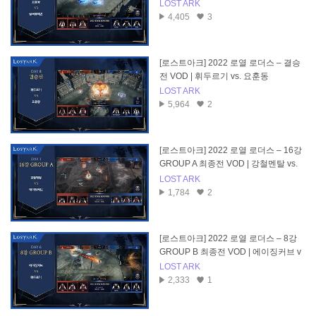
온
LOST ARK
4,405
3
[로스트아크] 2022 로열 로더스 – 결승
전 VOD | 휘두르기 vs. 요훈동
LOST ARK
5,964
2
[로스트아크] 2022 로열 로더스 – 16강
GROUP A 최종전 VOD | 강철멘탈 vs.
에이징커브
LOST ARK
1,784
2
[로스트아크] 2022 로열 로더스 – 8강
GROUP B 최종전 VOD | 에이징커브 v
s. 휘두르기
LOST ARK
2,333
1