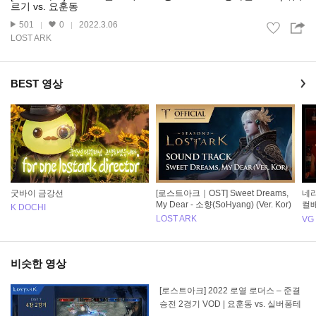
르기 vs. 요훈동
501
0
2022.3.06
LOST ARK
BEST 영상
굿바이 금강선
[로스트아크｜OST] Sweet Dreams,
네리
My Dear - 소향(SoHyang) (Ver. Kor)
컬배
K DOCHI
al)
LOST ARK
VG
비슷한 영상
[로스트아크] 2022 로열 로더스 – 준결
승전 2경기 VOD | 요훈동 vs. 실버퐁테