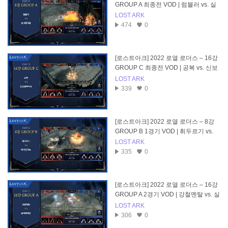
GROUP A 최종전 VOD | 럼블러 vs. 실
버퐁테온
LOST ARK
474
0
[로스트아크] 2022 로열 로더스 – 16강
GROUP C 최종전 VOD | 공복 vs. 신보
넬라퍼샷
LOST ARK
339
0
[로스트아크] 2022 로열 로더스 – 8강
GROUP B 1경기 VOD | 휘두르기 vs.
에이징커브
LOST ARK
335
0
[로스트아크] 2022 로열 로더스 – 16강
GROUP A 2경기 VOD | 강철멘탈 vs. 실
버퐁테온
LOST ARK
306
0