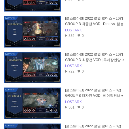
[로스트아크] 2022 로열 로더스 – 16강
GROUP B 최종전 VOD | Dino vs. 럼블
러
LOST ARK
835
0
[로스트아크] 2022 로열 로더스 – 16강
GROUP D 최종전 VOD | 루메장인망고
vs. 파이리
LOST ARK
722
0
[로스트아크] 2022 로열 로더스 – 8강
GROUP B 패자전 VOD | 에이징커브 v
s. 신보넬라퍼샷
LOST ARK
501
0
[로스트아크] 2022 로열 로더스 – 8강