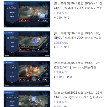
[로스트아크] 2022 로열 로더스 – 16강
GROUP A 승자전 VOD | 에이징커브 v
s. 실버퐁테온
LOST ARK
929
1
[로스트아크] 2022 로열 로더스 – 8강
GROUP A 패자전 VOD | 파이리 vs. 럼
블러
LOST ARK
457
1
[로스트아크] 2022 로열 로더스 – 3위
결정전 VOD | First vs. 실버퐁테온
LOST ARK
1,043
0
[로스트아크] 2022 로열 로더스 – 16강
GROUP A 1경기 VOD | 에이징커브 vs.
퍼펙트샷
LOST ARK
864
0