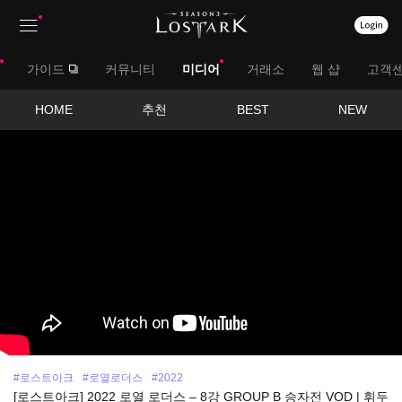
상
대
가이드
커뮤니티
미디어
거래소
웹 샵
고객
단
메
메
서
HOME
추천
BEST
NEW
뉴
영
뉴
브
상
보
메
기
뉴
#로스트아크
#로열로더스
#2022
[로스트아크] 2022 로열 로더스 – 8강 GROUP B 승자전 VOD | 휘두