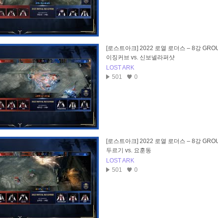
[로스트아크] 2022 로열 로더스 – 8강 GROU
이징커브 vs. 신보넬라퍼샷
LOST ARK
501
0
[로스트아크] 2022 로열 로더스 – 8강 GROU
두르기 vs. 요훈동
LOST ARK
501
0