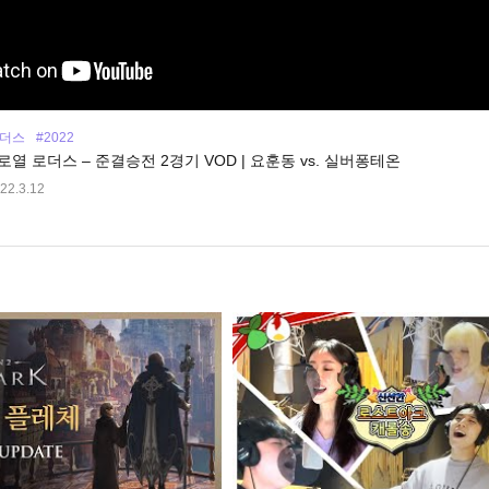
로더스
#2022
 로열 로더스 – 준결승전 2경기 VOD | 요훈동 vs. 실버퐁테온
22.3.12