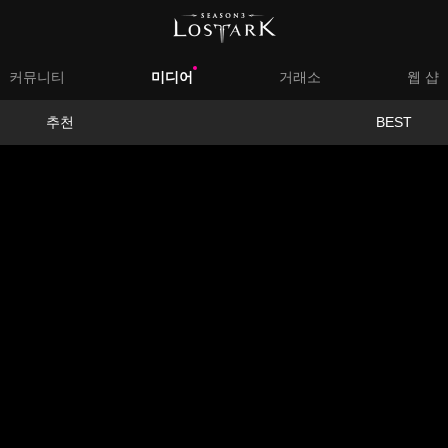
대
커뮤니티
미디어
거래소
웹 샵
메
서
추천
BEST
뉴
브
메
뉴