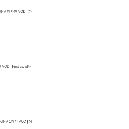
P A 패자전 VOD | 파
D | First vs. 실버
P A 1경기 VOD | 에