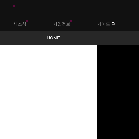
상
새소식
게임정보
가이드
단
메
HOME
뉴
영
상
보
기