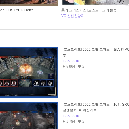
 | LOST ARK Pletze
美리 크리스마스 [로스트아크 캐롤송]
VG 신선한망치
[로스트아크] 2022 로열 로더스 – 결승전 VO
동
LOST ARK
5,964
2
[로스트아크] 2022 로열 로더스 – 16강 GRO
철멘탈 vs. 에이징커브
LOST ARK
1,784
2