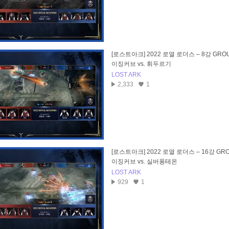
[로스트아크] 2022 로열 로더스 – 8강 GROU
이징커브 vs. 휘두르기
LOST ARK
2,333
1
[로스트아크] 2022 로열 로더스 – 16강 GRO
이징커브 vs. 실버퐁테온
LOST ARK
929
1