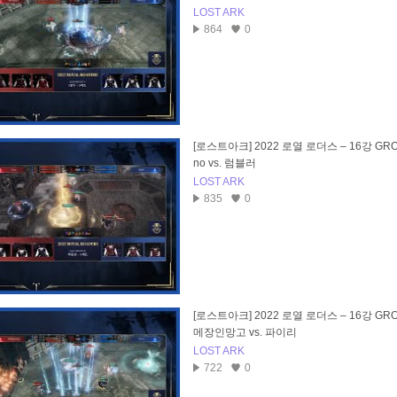
LOST ARK
864
0
[로스트아크] 2022 로열 로더스 – 16강 GROU
no vs. 럼블러
LOST ARK
835
0
[로스트아크] 2022 로열 로더스 – 16강 GRO
메장인망고 vs. 파이리
LOST ARK
722
0