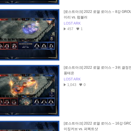
[로스트아크] 2022 로열 로더스 – 8강 GROU
이리 vs. 럼블러
LOST ARK
457
1
[로스트아크] 2022 로열 로더스 – 3위 결정전 VO
퐁테온
LOST ARK
1,043
0
[로스트아크] 2022 로열 로더스 – 16강 GROU
이징커브 vs. 퍼펙트샷