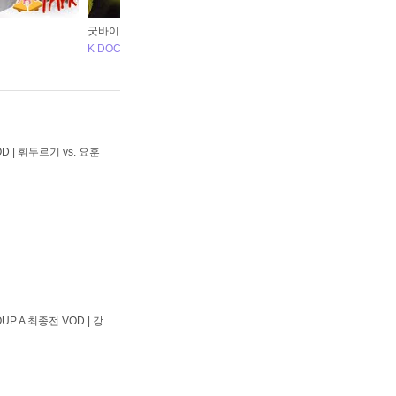
굿바이 금강선
엘가
K DOCHI
인
D | 휘두르기 vs. 요훈
UP A 최종전 VOD | 강