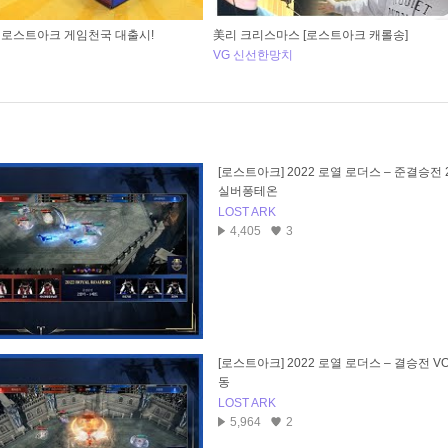
★ 로스트아크 게임천국 대출시!
美리 크리스마스 [로스트아크 캐롤송]
VG 신선한망치
[로스트아크] 2022 로열 로더스 – 준결승전 2
실버퐁테온
LOST ARK
4,405
3
[로스트아크] 2022 로열 로더스 – 결승전 VO
동
LOST ARK
5,964
2