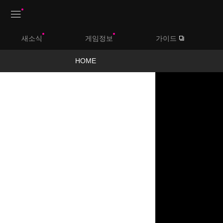
상
새소식
게임정보
가이드
단
메
HOME
뉴
영
상
보
기