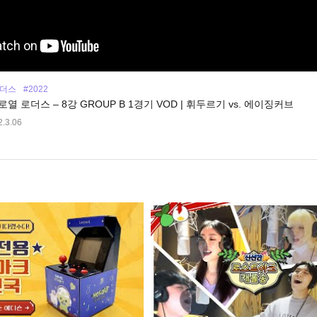
로더스
#2022
 로열 로더스 – 8강 GROUP B 1경기 VOD | 휘두르기 vs. 에이징커브
.3.06