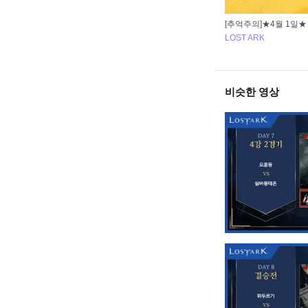
[추억주의]★4월 1일
LOST ARK
비슷한 영상