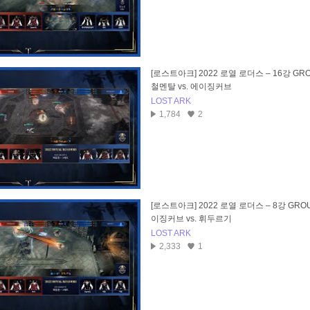
[로스트아크] 2022 로열 로더스 – 16강 GRO
철멘탈 vs. 에이징커브
LOST ARK
1,784
2
[로스트아크] 2022 로열 로더스 – 8강 GROU
이징커브 vs. 휘두르기
LOST ARK
2,333
1