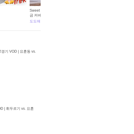
Sweet Dreams, My Dear - 소향(SoHyang)/LOST ARK 가야
로스
금 커버 연주 국악 버전 Cover by, 도도애
랑 
도도애
판
경기 VOD | 요훈동 vs.
D | 휘두르기 vs. 요훈