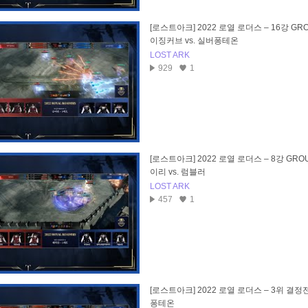
[로스트아크] 2022 로열 로더스 – 16강 GRO
이징커브 vs. 실버퐁테온
LOST ARK
929
1
[로스트아크] 2022 로열 로더스 – 8강 GROU
이리 vs. 럼블러
LOST ARK
457
1
[로스트아크] 2022 로열 로더스 – 3위 결정전 VO
퐁테온