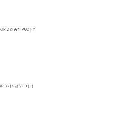
UP D 최종전 VOD | 루
P B 패자전 VOD | 에