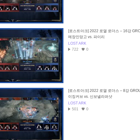
[로스트아크] 2022 로열 로더스 – 16강 GRO
메장인망고 vs. 파이리
LOST ARK
722
0
[로스트아크] 2022 로열 로더스 – 8강 GROU
이징커브 vs. 신보넬라퍼샷
LOST ARK
501
0