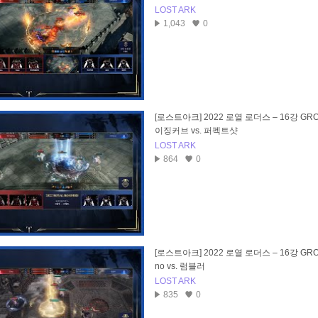
LOST ARK
1,043
0
[로스트아크] 2022 로열 로더스 – 16강 GROU
이징커브 vs. 퍼펙트샷
LOST ARK
864
0
[로스트아크] 2022 로열 로더스 – 16강 GROU
no vs. 럼블러
LOST ARK
835
0