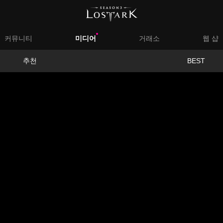
대
커뮤니티
미디어
거래소
웹 샵
메
서
추천
BEST
뉴
브
메
뉴