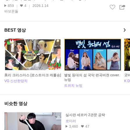
859
4
2026.1.14
바보온돌
BEST 영상
美리 크리스마스 [로스트아크 캐롤송]
별빛 등대의 섬 국악 편곡버젼 cover.
굿
뉴띵
VG 신선한망치
K 
트위치 뉴띵
비슷한 영상
실사판 세르카 2관문 공략
로마러
3,460
47