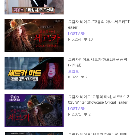
그림자 레이드, "고통의 마녀, 세르카" T
easer
LOST ARK
5,254
10
그림자레이드 세르카 하드1관문 공략
(기믹편)
오일오
322
7
그림자 레이드 '고통의 마녀, 세르카' | 2
025 Winter Showcase Official Trailer
LOST ARK
2,071
2
그림자 레이드: 세르카 하드/나이트메