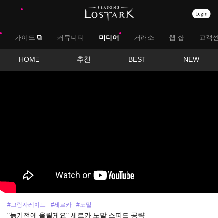
상
대
가이드
커뮤니티
미디어
거래소
웹 샵
고객
단
메
메
서
HOME
추천
BEST
NEW
뉴
영
뉴
브
상
보
메
기
뉴
#그림자레이드
#세르카
#노말
"늙기전에 올릴게요" 세르카 노말 스피드 공략