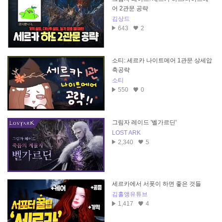
어 2관문 공략
김상드
643
2
소티: 세르카 나이트메어 1관문 상세압
축공략
소티
550
0
그림자 레이드 '벨가르딘'
LOST ARK
2,340
5
세르카에서 서폿이 하면 좋은 것들
김홀앵유튜브
1,417
4