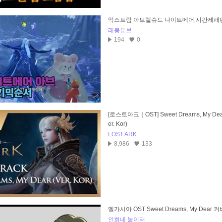
익스트림 아브렐슈드 나이트메어 시간제패
레붕튜브
194
0
[로스트아크｜OST] Sweet Dreams, My Dear
er. Kor)
LOST ARK
8,986
133
엘가시아 OST Sweet Dreams, My Dear 커
인희네 놀이터