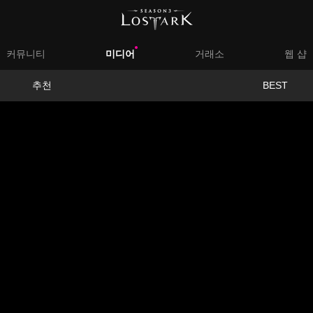
대
커뮤니티
미디어
거래소
웹 샵
메
서
추천
BEST
뉴
브
메
뉴