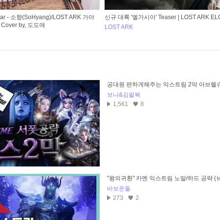
ear - 소향(SoHyang)/LOST ARK 가야
신규 대륙 '엘가시아' Teaser | LOST ARK EL
over by, 도도애
LOST ARK
공대원 편하게해주는 익스트림 2막 아브렐슈
보나&김팔복
1,561
8
"왕의귀환" 카멘 익스트림 노말/하드 공략 (
바보온돌
273
2