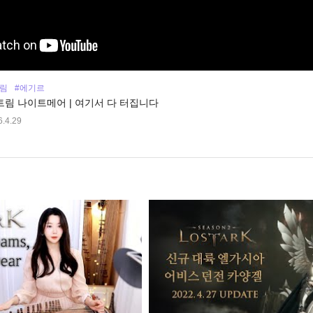
림
#에기르
트림 나이트메어 | 여기서 다 터집니다
.4.29