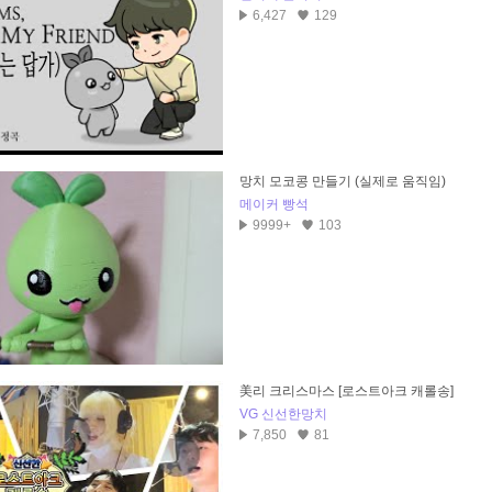
6,427
129
망치 모코콩 만들기 (실제로 움직임)
메이커 빵석
9999+
103
美리 크리스마스 [로스트아크 캐롤송]
VG 신선한망치
7,850
81