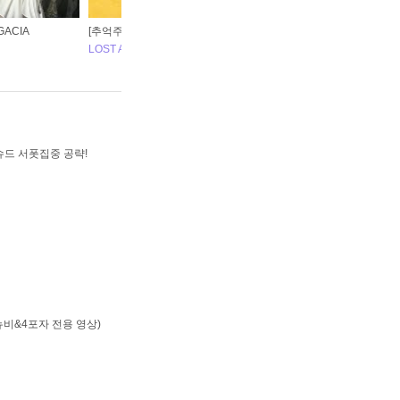
GACIA
[추억주의]★4월 1일★ 로스트아크 게임천국 대출시!
몽환
LOST ARK
LO
드 서폿집중 공략!
뉴비&4포자 전용 영상)