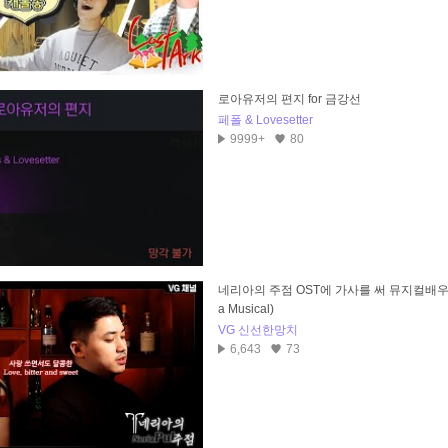
로아유저의 편지 for 금강선
페폴 & Lovesetter
9999+
80
네리아의 주점 OST에 가사를 써 뮤지컬배우분
a Musical)
VG 신선한망치
6,643
73