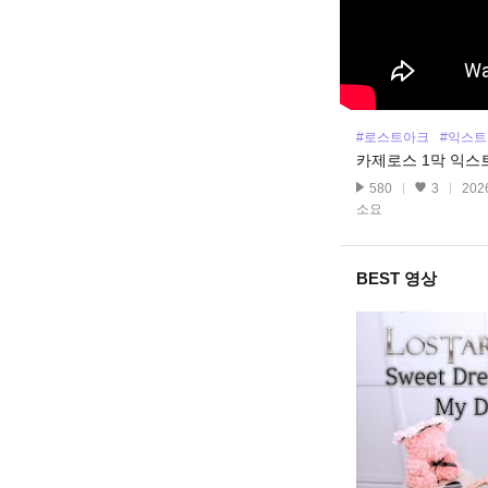
#로스트아크
#익스트
카제로스 1막 익스
580
3
2026
소요
BEST 영상