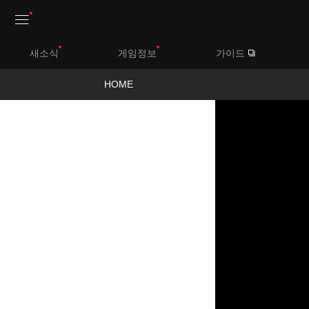
상
새소식
게임정보
가이드
단
메
HOME
뉴
영
상
보
기