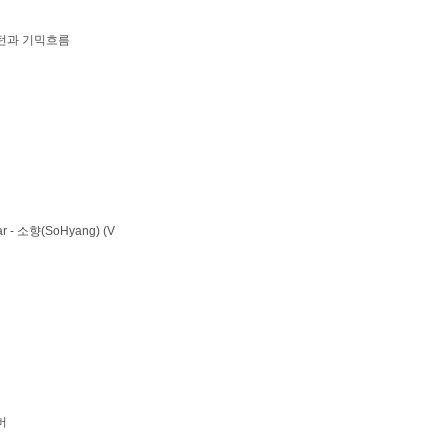
턴과 기믹흐름
 - 소향(SoHyang) (V
버