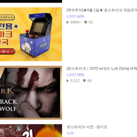
[추억주의]★4월 1일★ 로스트아크 게임천국
LOST ARK
9999+
66
[로스트아크｜OST] 늑대의 노래 (Song of Wo
LOST ARK
5,512
66
로스트아크 사연 - 로디오
다주