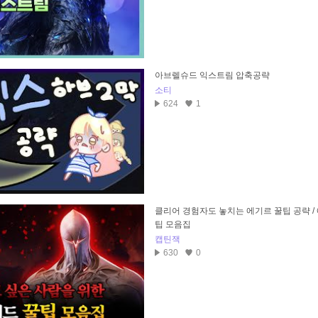
아브렐슈드 익스트림 압축공략
소티
624
1
클리어 경험자도 놓치는 에기르 꿀팁 공략 / 
팁 모음집
캡틴잭
630
0