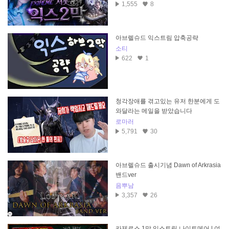
1,555
8
아브렐슈드 익스트림 압축공략
소티
622
1
청각장애를 겪고있는 유저 한분에게 도
와달라는 메일을 받았습니다
로마러
5,791
30
아브렐슈드 출시기념 Dawn of Arkrasia
밴드ver
음뿌남
3,357
26
카제로스 1막 익스트림 나이트메어 | 여