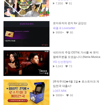
7,850
81
로아유저의 편지 for 금강선
페폴 & Lovesetter
9999+
80
네리아의 주점 OST에 가사를 써 뮤지
컬배우분을 모셨습니다 (Neria Musica
l)
VG 신선한망치
6,643
73
[추억주의]★4월 1일★ 로스트아크 게
임천국 대출시!
LOST ARK
9999+
66