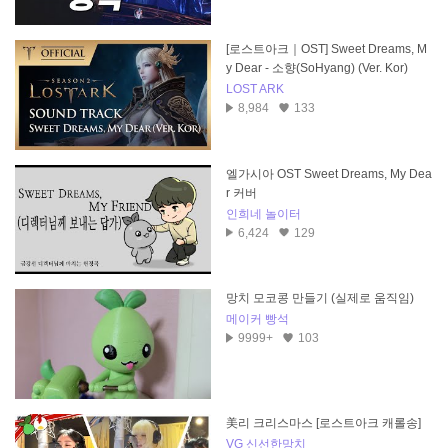
[로스트아크｜OST] Sweet Dreams, M
y Dear - 소향(SoHyang) (Ver. Kor)
LOST ARK
8,984
133
엘가시아 OST Sweet Dreams, My Dea
r 커버
인희네 놀이터
6,424
129
망치 모코콩 만들기 (실제로 움직임)
메이커 빵석
9999+
103
美리 크리스마스 [로스트아크 캐롤송]
VG 신선한망치