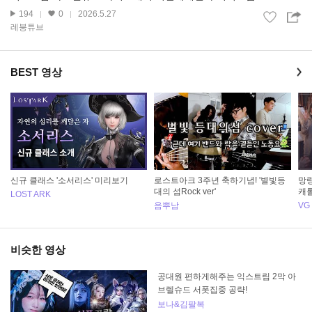
194
0
2026.5.27
레붕튜브
BEST 영상
신규 클래스 '소서리스' 미리보기
로스트아크 3주년 축하기념! '별빛등
망령
대의 섬Rock ver'
캐롤
LOST ARK
음뿌남
VG
비슷한 영상
공대원 편하게해주는 익스트림 2막 아
브렐슈드 서폿집중 공략!
보나&김팔복