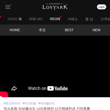
상
대
가이드
커뮤니티
미디어
거래소
웹 샵
고객
단
메
메
서
HOME
추천
BEST
NEW
뉴
영
뉴
브
상
보
메
기
뉴
#로스트아크
#익스트림
#아브렐슈드
익스트림 아브렐슈드 나이트메어 시간제패턴과 기믹흐름