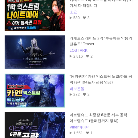
기서 다 터집니다
소요
580
3
카제로스 레이드 2막 "부유하는 악몽의
진혼곡" Teaser
LOST ARK
2,816
2
"왕의귀환" 카멘 익스트림 노말/하드 공
략 (뉴비&4포자 전용 영상)
바보온돌
272
2
아브렐슈드 최종장 6관문 세부 공략 :
아브렐슈드 (짤패턴까지 정리)
Viner바이너
1,551
1