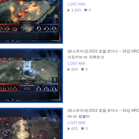
LOST ARK
1,043
0
[로스트아크] 2022 로열 로더스 – 16강 GROU
이징커브 vs. 퍼펙트샷
LOST ARK
864
0
[로스트아크] 2022 로열 로더스 – 16강 GROU
no vs. 럼블러
LOST ARK
835
0