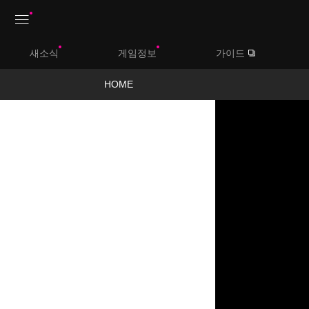
상
새소식
게임정보
가이드
단
메
HOME
뉴
영
상
보
기