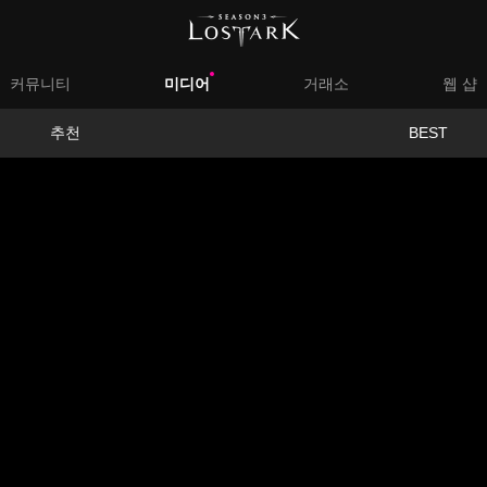
대
커뮤니티
미디어
거래소
웹 샵
메
서
추천
BEST
뉴
브
메
뉴