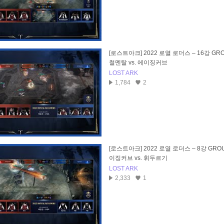
[로스트아크] 2022 로열 로더스 – 16강 GRO
철멘탈 vs. 에이징커브
LOST ARK
1,784
2
[로스트아크] 2022 로열 로더스 – 8강 GROU
이징커브 vs. 휘두르기
LOST ARK
2,333
1