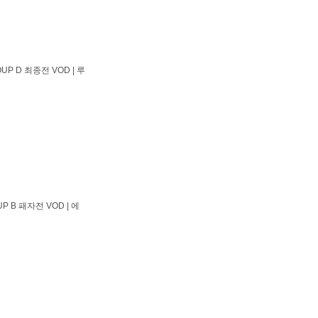
UP D 최종전 VOD | 루
P B 패자전 VOD | 에