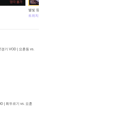
별빛 등대의 섬 국악 편곡버젼 cover. 뉴띵
로
트위치 뉴띵
레
경기 VOD | 요훈동 vs.
D | 휘두르기 vs. 요훈