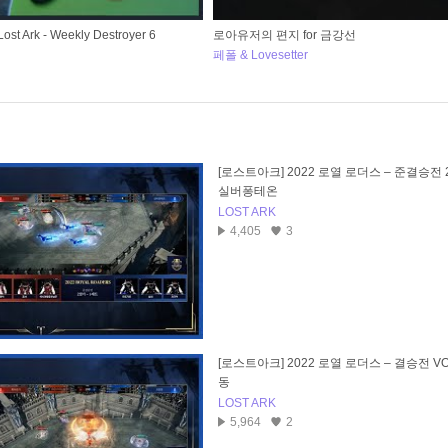
 Ark - Weekly Destroyer 6
로아유저의 편지 for 금강선
페폴 & Lovesetter
[로스트아크] 2022 로열 로더스 – 준결승전 2
실버퐁테온
LOST ARK
4,405
3
[로스트아크] 2022 로열 로더스 – 결승전 VO
동
LOST ARK
5,964
2