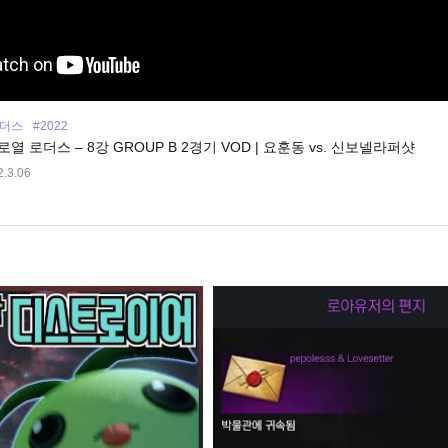
로더스
#2022
 로열 로더스 – 8강 GROUP B 2경기 VOD | 요훈동 vs. 신보넬라퍼샷
.3.06