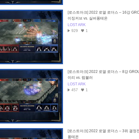
[로스트아크] 2022 로열 로더스 – 16강 GRO
이징커브 vs. 실버퐁테온
LOST ARK
929
1
[로스트아크] 2022 로열 로더스 – 8강 GROU
이리 vs. 럼블러
LOST ARK
457
1
[로스트아크] 2022 로열 로더스 – 3위 결정전 VO
퐁테온