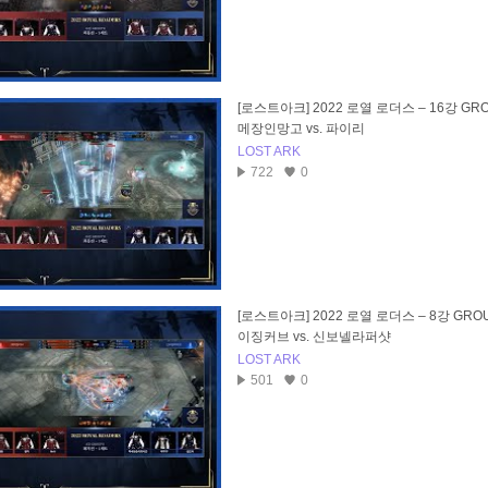
[로스트아크] 2022 로열 로더스 – 16강 GRO
메장인망고 vs. 파이리
LOST ARK
722
0
[로스트아크] 2022 로열 로더스 – 8강 GROU
이징커브 vs. 신보넬라퍼샷
LOST ARK
501
0